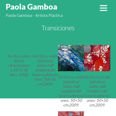
Paola Gamboa
Paola Gamboa - Artísta Plástica
Transiciones
Acrílico sobre
Acrílico y vinilo
lienzo,
(plástico)
dimensiones
sobre mdf
1.45×1.45
(madera del
mtrs. 2008.
futuro),dimensi
Acrílico y vinilo
Acrílico y vinilo
ones: 50×50
(plástico)
(plástico)
cm.2009.
sobre mdf
sobre mdf
(madera del
(madera del
futuro),dimensi
futuro),dimensi
ones: 50×50
ones: 50×50
cm.2009.
cm.2009.