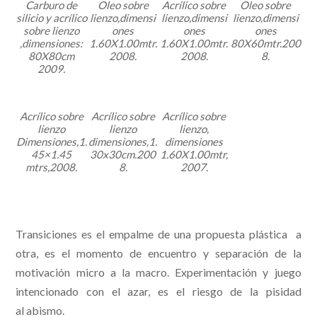
Carburo de
Oleo sobre
Acrílico sobre
Oleo sobre
silicio y acrílico
lienzo,dimensi
lienzo,dimensi
lienzo,dimensi
sobre lienzo
ones
ones
ones
,dimensiones:
1.60X1.00mtr.
1.60X1.00mtr.
80X60mtr.200
80X80cm
2008.
2008.
8.
2009.
Acrílico sobre
Acrílico sobre
Acrílico sobre
lienzo
lienzo
lienzo,
Dimensiones,1.
dimensiones,1.
dimensiones
45×1.45
30x30cm.200
1.60X1.00mtr,
mtrs,2008.
8.
2007.
Transiciones es el empalme de una propuesta plástica a
otra, es el momento de encuentro y separación de la
motivación micro a la macro. Experimentación y juego
intencionado con el azar, es el riesgo de la pisidad
al abismo.